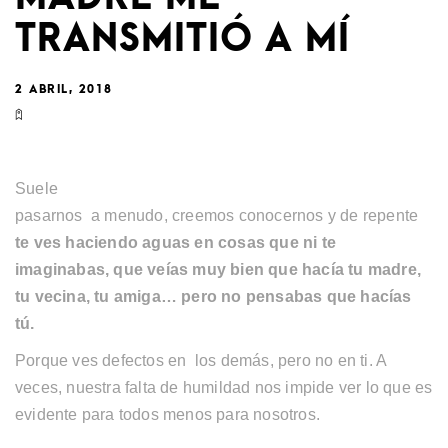
TRANSMITIÓ A MÍ
2 ABRIL, 2018
Suele
pasarnos a menudo, creemos conocernos y de repente
te ves haciendo aguas en cosas que ni te
imaginabas, que veías muy bien que hacía
tu madre,
tu vecina, tu amiga… pero no pensabas que hacías
tú.
Porque ves defectos en los demás, pero no en ti. A
veces, nuestra falta de humildad nos impide ver lo que es
evidente para todos menos para nosotros.