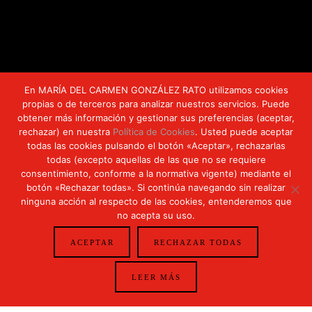
En MARÍA DEL CARMEN GONZÁLEZ RATO utilizamos cookies
propias o de terceros para analizar nuestros servicios. Puede
obtener más información y gestionar sus preferencias (aceptar,
rechazar) en nuestra
Política de Cookies
. Usted puede aceptar
todas las cookies pulsando el botón «Aceptar», rechazarlas
todas (excepto aquellas de las que no se requiere
Calle Uría, 33 Oviedo (Asturias)
consentimiento, conforme a la normativa vigente) mediante el
botón «Rechazar todas». Si continúa navegando sin realizar
DIRECCIÓN OVIEDO
ninguna acción al respecto de las cookies, entenderemos que
no acepta su uso.
ACEPTAR
RECHAZAR TODAS
LEER MÁS
Calle Corrida 39 3° 33206 Gijón (Asturias)