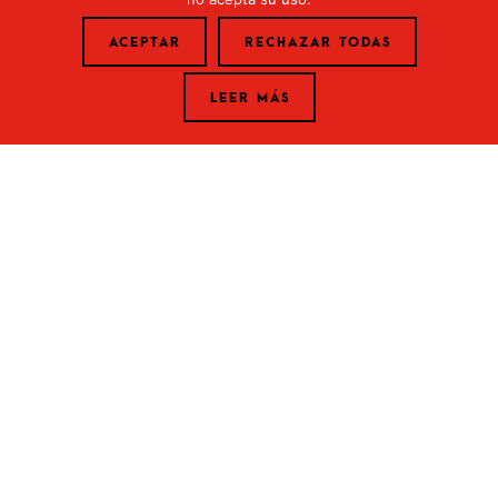
ACEPTAR
RECHAZAR TODAS
LEER MÁS
Calle Uría, 33 Oviedo (Asturias)
DIRECCIÓN OVIEDO
Calle Corrida 39 3° 33206 Gijón (Asturias)
DIRECCIÓN GIJÓN